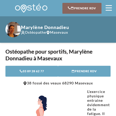
PRENDRE RDV
Marylène Donnadieu
Ostéopathe
Masevaux
Ostéopathe pour sportifs, Marylène
Donnadieu à Masevaux
03 89 28 62 77
PRENDRE RDV
Leaflet
|
©
OpenStreetMap
contributors
38 fossé des veaux 68290 Masevaux
+
L'exercice
−
physique
entraine
évidemment
de la
fatigue. Il