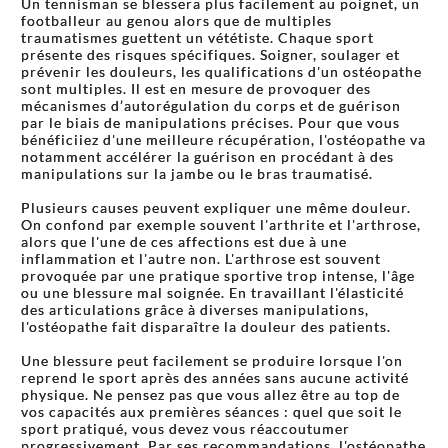
Un tennisman se blessera plus facilement au poignet, un
footballeur au genou alors que de multiples
traumatismes guettent un vététiste. Chaque sport
présente des risques spécifiques. Soigner, soulager et
prévenir les douleurs, les qualifications d'un ostéopathe
sont multiples. Il est en mesure de provoquer des
mécanismes d’autorégulation du corps et de guérison
par le biais de manipulations précises. Pour que vous
bénéficiiez d'une meilleure récupération, l'ostéopathe va
notamment accélérer la guérison en procédant à des
manipulations sur la jambe ou le bras traumatisé.
Plusieurs causes peuvent expliquer une même douleur.
On confond par exemple souvent l'arthrite et l'arthrose,
alors que l'une de ces affections est due à une
inflammation et l'autre non. L'arthrose est souvent
provoquée par une pratique sportive trop intense, l'âge
ou une blessure mal soignée. En travaillant l'élasticité
des articulations grâce à diverses manipulations,
l'ostéopathe fait disparaître la douleur des patients.
Une blessure peut facilement se produire lorsque l'on
reprend le sport après des années sans aucune activité
physique. Ne pensez pas que vous allez être au top de
vos capacités aux premières séances : quel que soit le
sport pratiqué, vous devez vous réaccoutumer
progressivement. Par ses recommandations, l'ostéopathe