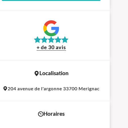
+ de 30 avis
Localisation
Leaflet
|
©
OpenStreetMap
contributors
204 avenue de l'argonne 33700 Merignac
+
−
Horaires