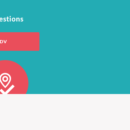
estions
RDV
fié Oostéo