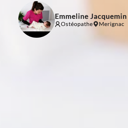
Emmeline Jacquemin
Ostéopathe
Merignac