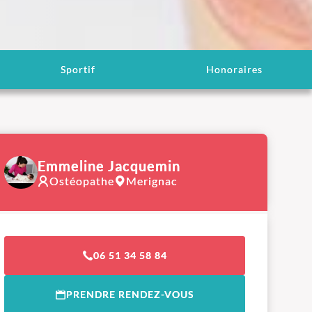
Sportif
Honoraires
Emmeline Jacquemin
Ostéopathe
Merignac
06 51 34 58 84
PRENDRE RENDEZ-VOUS