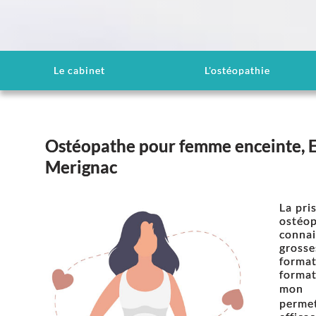
Le cabinet
L'ostéopathie
Ostéopathe pour femme enceinte, 
Merignac
La pri
ostéop
connai
grosse
format
format
mon d
perme