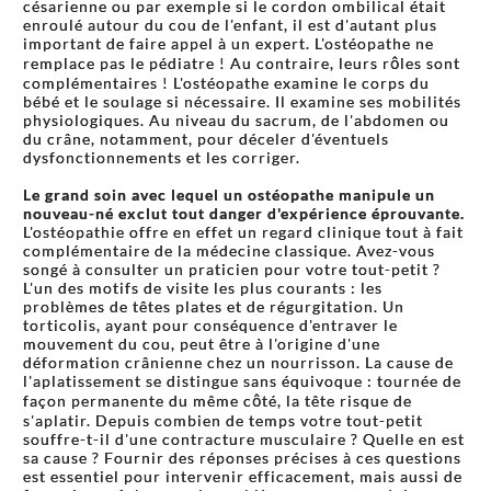
césarienne ou par exemple si le cordon ombilical était
enroulé autour du cou de l'enfant, il est d'autant plus
important de faire appel à un expert. L'ostéopathe ne
remplace pas le pédiatre ! Au contraire, leurs rôles sont
complémentaires ! L'ostéopathe examine le corps du
bébé et le soulage si nécessaire. Il examine ses mobilités
physiologiques. Au niveau du sacrum, de l'abdomen ou
du crâne, notamment, pour déceler d'éventuels
dysfonctionnements et les corriger.
Le grand soin avec lequel un ostéopathe manipule un
nouveau-né exclut tout danger d'expérience éprouvante.
L'ostéopathie offre en effet un regard clinique tout à fait
complémentaire de la médecine classique. Avez-vous
songé à consulter un praticien pour votre tout-petit ?
L'un des motifs de visite les plus courants : les
problèmes de têtes plates et de régurgitation. Un
torticolis, ayant pour conséquence d'entraver le
mouvement du cou, peut être à l'origine d'une
déformation crânienne chez un nourrisson. La cause de
l'aplatissement se distingue sans équivoque : tournée de
façon permanente du même côté, la tête risque de
s'aplatir. Depuis combien de temps votre tout-petit
souffre-t-il d'une contracture musculaire ? Quelle en est
sa cause ? Fournir des réponses précises à ces questions
est essentiel pour intervenir efficacement, mais aussi de