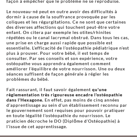
façon à empêcher que le problème ne se reproduise.
Le nouveau-né peut en outre avoir des difficultés à
dormir à cause de la souffrance provoquée par les
coliques et les régurgitations. Ce ne sont que certaines
des diverses affections qui touchent peut-être votre
enfant. On citera par exemple les otites/rhinites
répétées ou le canal lacrymal obstrué. Dans tous les cas,
une prise en charge aussi rapide que possible est
essentielle. L'efficacité de l'ostéopathie pédiatrique n'est
plus à prouver. Pour votre bébé, il est temps de
consulter. Par ses conseils et son expérience, votre
ostéopathe vous apprendra également comment
améliorer l'équilibre de votre nourrisson. Une ou deux
séances suffisent de façon générale à régler les
problèmes du bébé.
Fait rassurant, il faut savoir également
qu'une
règlementation très rigoureuse encadre l'ostéopathie
dans l'Hexagone.
En effet, pas moins de cinq années
d'apprentissage au sein d'un établissement reconnu par
le gouvernement sont requises pour pouvoir pratiquer
en toute légalité l'ostéopathie du nourrisson. Le
praticien décroche le DO (Diplôme d'Ostéopathie) à
l'issue de cet apprentissage.