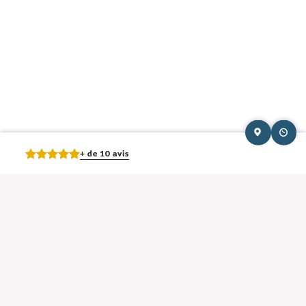
+ de 10 avis
Mentions légales et contact : Marianne Chaize, Ostéopathe.
81 bis rue du jeu
de boules 34000 Montpellier
. Tél :
06 62 34 09 52
© 2013-2026 — Membre du Réseau Oostéo — Ostéopathe
Ostéopathe Hérault
—
Ecole d'Ostéopathie agréée par le Ministère de la Santé
Les avis Google
Rémy Costaglioli