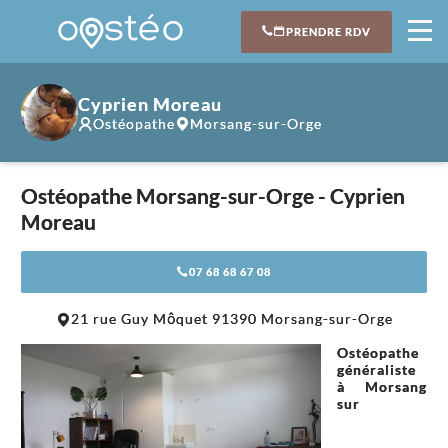
PRENDRE RDV
Cyprien Moreau
Ostéopathe
Morsang-sur-Orge
Ostéopathe Morsang-sur-Orge - Cyprien
Moreau
07 68 68 67 08
Leaflet
|
©
OpenStreetMap
contributors
21 rue Guy Môquet 91390 Morsang-sur-Orge
+
Ostéopathe
−
généraliste
à Morsang
sur