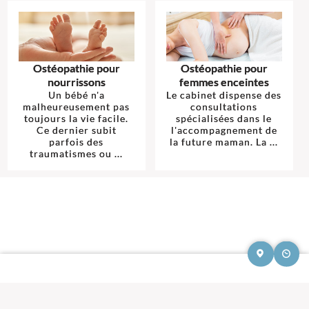
Ostéopathie pour
Ostéopathie pour
nourrissons
femmes enceintes
Un bébé n'a
Le cabinet dispense des
malheureusement pas
consultations
toujours la vie facile.
spécialisées dans le
Ce dernier subit
l'accompagnement de
parfois des
la future maman. La ...
traumatismes ou ...
Mentions légales et contact : Cyprien Moreau, Ostéopathe.
21 rue Guy
Môquet 91390 Morsang-sur-Orge
. Tél :
07 68 68 67 08