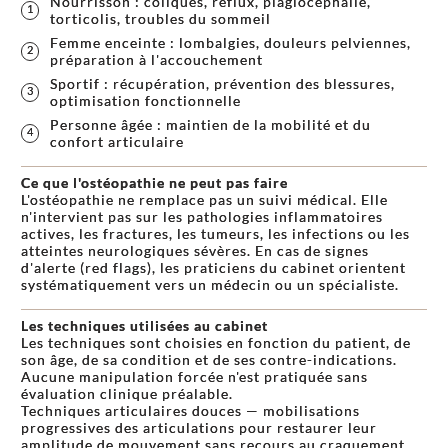
Nourrisson : coliques, reflux, plagiocéphalie,
torticolis, troubles du sommeil
Femme enceinte : lombalgies, douleurs pelviennes,
préparation à l'accouchement
Sportif : récupération, prévention des blessures,
optimisation fonctionnelle
Personne âgée : maintien de la mobilité et du
confort articulaire
Ce que l'ostéopathie ne peut pas faire
L'ostéopathie ne remplace pas un suivi médical. Elle
n'intervient pas sur les pathologies inflammatoires
actives, les fractures, les tumeurs, les infections ou les
atteintes neurologiques sévères. En cas de signes
d'alerte (red flags), les praticiens du cabinet orientent
systématiquement vers un médecin ou un spécialiste.
Les techniques utilisées au cabinet
Les techniques sont choisies en fonction du patient, de
son âge, de sa condition et de ses contre-indications.
Aucune manipulation forcée n'est pratiquée sans
évaluation clinique préalable.
Techniques articulaires douces — mobilisations
progressives des articulations pour restaurer leur
amplitude de mouvement sans recours au craquement