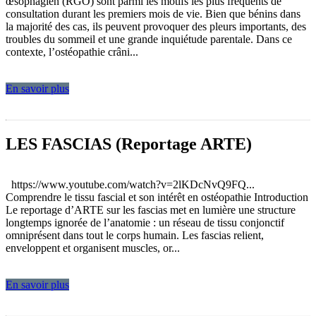
œsophagien (RGO) sont parmi les motifs les plus fréquents de
consultation durant les premiers mois de vie. Bien que bénins dans
la majorité des cas, ils peuvent provoquer des pleurs importants, des
troubles du sommeil et une grande inquiétude parentale. Dans ce
contexte, l’ostéopathie crâni...
En savoir plus
LES FASCIAS (Reportage ARTE)
https://www.youtube.com/watch?v=2lKDcNvQ9FQ...
Comprendre le tissu fascial et son intérêt en ostéopathie Introduction
Le reportage d’ARTE sur les fascias met en lumière une structure
longtemps ignorée de l’anatomie : un réseau de tissu conjonctif
omniprésent dans tout le corps humain. Les fascias relient,
enveloppent et organisent muscles, or...
En savoir plus