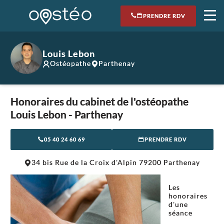
PRENDRE RDV
Louis Lebon
Ostéopathe
Parthenay
Honoraires du cabinet de l'ostéopathe
Louis Lebon - Parthenay
05 40 24 60 69
PRENDRE RDV
Leaflet
|
©
OpenStreetMap
contributors
34 bis Rue de la Croix d'Alpin 79200 Parthenay
+
−
Les
honoraires
d'une
séance