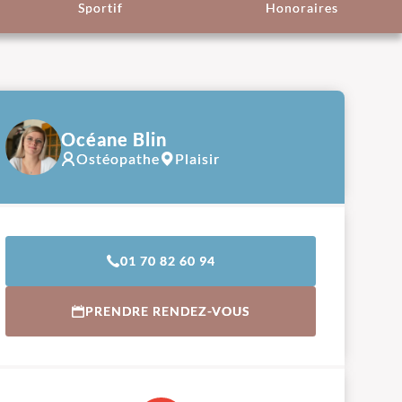
Sportif
Honoraires
Océane Blin
Ostéopathe
Plaisir
01 70 82 60 94
PRENDRE RENDEZ-VOUS