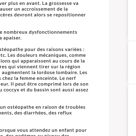
ver plus en avant. La grossesse va
causer un accroissement de la
scères devront alors se repositionner
e de nombreux dysfonctionnements
a apaiser.
téopathe pour des raisons variées :
, etc. Les douleurs mécaniques, comme
tions qui apparaissent au cours de la
res qui viennent tirer sur la région
s) augmentent la lordose lombaire. Les
s chez la femme enceinte. Le nerf
leur. Il peut être comprimé lors de son
u coccyx et du bassin sont aussi assez
 un ostéopathe en raison de troubles
ents, des diarrhées, des reflux
 lorsque vous attendez un enfant pour
nes, des oedèmes au niveau des