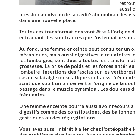
retrou
aussi 
pression au niveau de la cavité abdominale les vi
dans une nouvelle place.
Toutes ces transformations vont être à l'origin
entrainant des souffrances que l'ostéopathe saur
Au fond, une femme enceinte peut consulter un os
mécaniques, mais aussi digestives, circulatoires
les lombalgies, sont dues à toutes les transforma
grossesse. La prise de poids et les forces antérieu
lombaire (insertions des fascias sur les vertèbre
cas de sciatalgie ou sciatique sont aussi fréquent
sciatique subit un pincement à l'origine de la dou
passage dans le muscle pyramidal. Les douleurs d
fréquentes.
Une femme enceinte pourra aussi avoir recours à
digestifs comme des constipations, des ballonnem
gastriques ou des régurgitations.
Vous avez aussi intérêt à aller chez l'ostéopathe
des problèmes circulatoires, à savoir des migrai