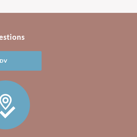
estions
RDV