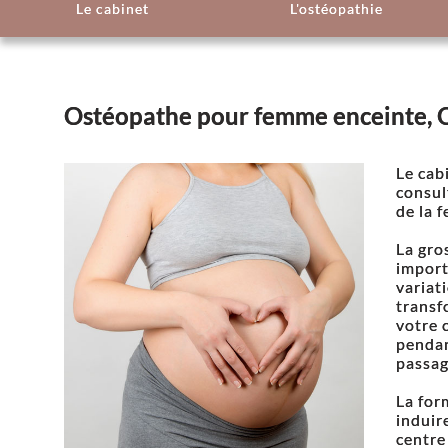
Le cabinet
L'ostéopathie
Ostéopathe pour femme enceinte, Oc
Le cab
consul
de la 
La gro
import
variat
transf
votre 
pendan
passag
La for
induir
centre