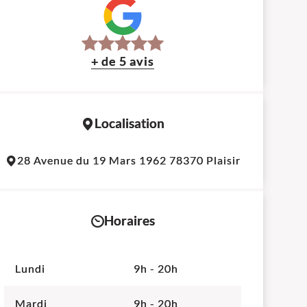
+ de 5 avis
Localisation
Leaflet
|
©
OpenStreetMap
contributors
28 Avenue du 19 Mars 1962 78370 Plaisir
+
−
Horaires
Lundi
9h - 20h
Mardi
9h - 20h