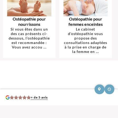
Ostéopathie pour
Ostéopathie pour
nourrissons
femmes enceintes
Si vous êtes dans un
Le cabinet
des cas présents ci-
d'ostéopathie vous
dessous, l'ostéopathie
propose des
est recommandée :
consultations adaptées
Vous avez accou ...
à la prise en charge de
la femme en ...
+ de 5 avis
Mentions légales et contact : Océane Blin, Ostéopathe.
28 Avenue du 19
Mars 1962 78370 Plaisir
. Tél :
01 70 82 60 94