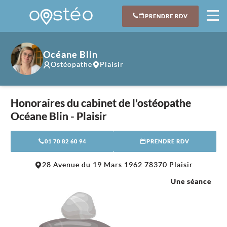
PRENDRE RDV
Océane Blin
Ostéopathe
Plaisir
Honoraires du cabinet de l'ostéopathe
Océane Blin - Plaisir
01 70 82 60 94
PRENDRE RDV
Leaflet
|
©
OpenStreetMap
contributors
28 Avenue du 19 Mars 1962 78370 Plaisir
+
Une séance
−