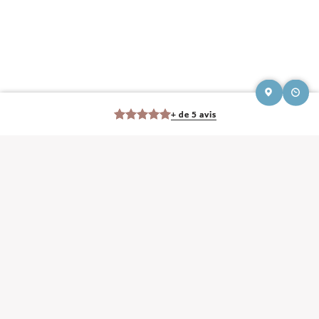
+ de 5 avis
Mentions légales et contact : Matthieu Sinenberg, Ostéopathe.
4 Place Pilori
49420 Pouancé
. Tél :
06 68 27 86 24
© 2013-2026 — Membre du Réseau Oostéo — Ostéopathe
Ostéopathe Maine-
et-Loire
—
Ecole d'Ostéopathie agréée par le Ministère de la Santé
Les avis Google
Manu M
Efficace je recommande
Stéphane c
Excellent ostéopathe, très professionnel. Je recommande