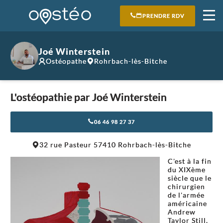
PRENDRE RDV
Joé Winterstein
Ostéopathe
Rohrbach-lès-Bitche
L'ostéopathie par Joé Winterstein
06 46 98 27 37
Leaflet
|
©
OpenStreetMap
contributors
32 rue Pasteur 57410 Rohrbach-lès-Bitche
+
C'est à la fin
−
du XIXème
siècle que le
chirurgien
de l'armée
américaine
Andrew
Taylor Still,