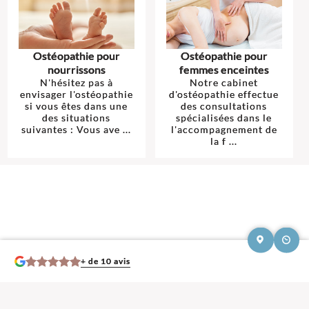
Ostéopathie pour
Ostéopathie pour
nourrissons
femmes enceintes
N'hésitez pas à
Notre cabinet
envisager l'ostéopathie
d'ostéopathie effectue
si vous êtes dans une
des consultations
des situations
spécialisées dans le
suivantes : Vous ave ...
l'accompagnement de
la f ...
+ de 10 avis
Mentions légales et contact : Marion Ragons, Ostéopathe.
680 rue Henri
Durre 59230 Saint Amand les Eaux
. Tél :
06 28 83 59 92