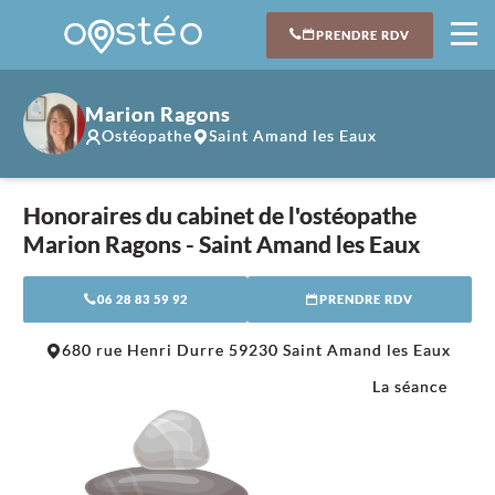
PRENDRE RDV
Marion Ragons
Ostéopathe
Saint Amand les Eaux
Honoraires du cabinet de l'ostéopathe
Marion Ragons - Saint Amand les Eaux
06 28 83 59 92
PRENDRE RDV
Leaflet
|
©
OpenStreetMap
contributors
680 rue Henri Durre 59230 Saint Amand les Eaux
+
La séance
−