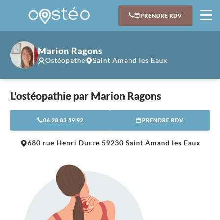
PRENDRE RDV
Marion Ragons
Ostéopathe
Saint Amand les Eaux
L'ostéopathie par Marion Ragons
06 28 83 59 92
PRENDRE RDV
Leaflet
|
©
OpenStreetMap
contributors
680 rue Henri Durre 59230 Saint Amand les Eaux
+
−