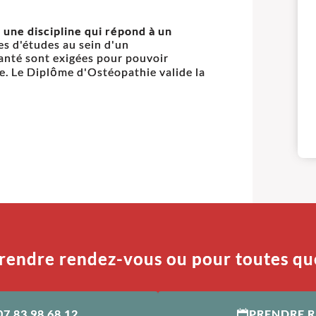
 une discipline qui répond à un
es d'études au sein d'un
anté sont exigées pour pouvoir
ue. Le Diplôme d'Ostéopathie valide la
rendre rendez-vous ou pour toutes qu
07 83 98 68 12
PRENDRE 