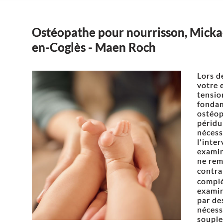
Ostéopathe pour nourrisson, Mickae
en-Coglès - Maen Roch
Lors d
votre 
tensio
fondam
ostéop
péridur
nécess
l'inte
examin
ne rem
contra
complé
examin
par de
nécess
souple