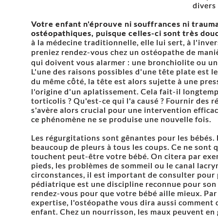
divers
Votre enfant n'éprouve ni souffrances ni traum
ostéopathiques, puisque celles-ci sont très dou
à la médecine traditionnelle, elle lui sert, à l'inv
preniez rendez-vous chez un ostéopathe de maniè
qui doivent vous alarmer : une bronchiolite ou u
L'une des raisons possibles d'une tête plate est l
du même côté, la tête est alors sujette à une pres
l'origine d'un aplatissement. Cela fait-il longtem
torticolis ? Qu'est-ce qui l'a causé ? Fournir des 
s'avère alors crucial pour une intervention effica
ce phénomène ne se produise une nouvelle fois.
Les régurgitations sont gênantes pour les bébés. 
beaucoup de pleurs à tous les coups. Ce ne sont 
touchent peut-être votre bébé. On citera par ex
pieds, les problèmes de sommeil ou le canal lacry
circonstances, il est important de consulter pour 
pédiatrique est une discipline reconnue pour son e
rendez-vous pour que votre bébé aille mieux. Par 
expertise, l'ostéopathe vous dira aussi comment c
enfant. Chez un nourrisson, les maux peuvent en 