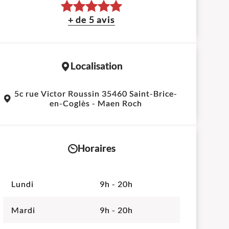
+ de 5 avis
Localisation
Leaflet
|
©
OpenStreetMap
contributors
5c rue Victor Roussin 35460 Saint-Brice-
+
en-Coglès - Maen Roch
−
Horaires
Lundi
9h - 20h
Mardi
9h - 20h