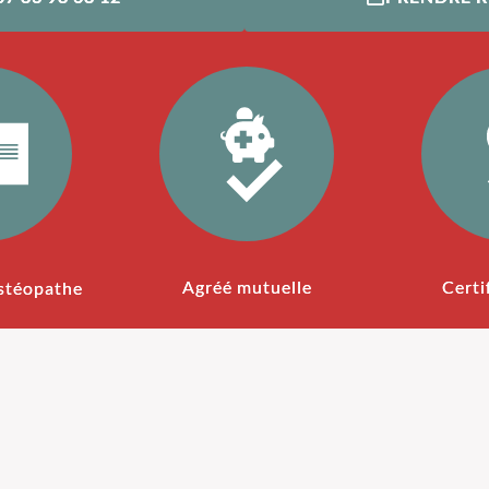
Agréé mutuelle
Certi
stéopathe