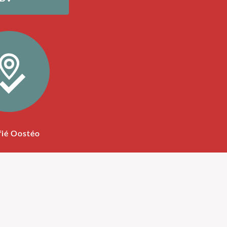
fié Oostéo