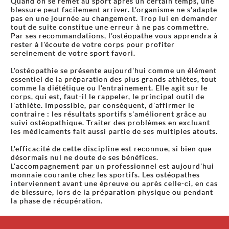
Quand on se remet au sport après un certain temps, une
blessure peut facilement arriver. L'organisme ne s'adapte
pas en une journée au changement. Trop lui en demander
tout de suite constitue une erreur à ne pas commettre.
Par ses recommandations, l'ostéopathe vous apprendra à
rester à l'écoute de votre corps pour profiter
sereinement de votre sport favori.
L'ostéopathie se présente aujourd'hui comme un élément
essentiel de la préparation des plus grands athlètes, tout
comme la diététique ou l'entrainement. Elle agit sur le
corps, qui est, faut-il le rappeler, le principal outil de
l'athlète. Impossible, par conséquent, d'affirmer le
contraire : les résultats sportifs s'améliorent grâce au
suivi ostéopathique. Traiter des problèmes en excluant
les médicaments fait aussi partie de ses multiples atouts.
L'efficacité de cette discipline est reconnue, si bien que
désormais nul ne doute de ses bénéfices.
L'accompagnement par un professionnel est aujourd'hui
monnaie courante chez les sportifs. Les ostéopathes
interviennent avant une épreuve ou après celle-ci, en cas
de blessure, lors de la préparation physique ou pendant
la phase de récupération.