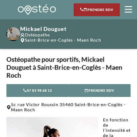
PRENDRE RDV
Mickael Douguet
Ostéopathe
Saint-Brice-en-Coglès - Maen Roch
Ostéopathe pour sportifs, Mickael
Douguet à Saint-Brice-en-Coglès - Maen
Roch
07 83 98 68 12
PRENDRE RDV
Leaflet
|
©
OpenStreetMap
contributors
5c rue Victor Roussin 35460 Saint-Brice-en-Coglès -
+
Maen Roch
−
En fonction
de
l'intensité et
de la