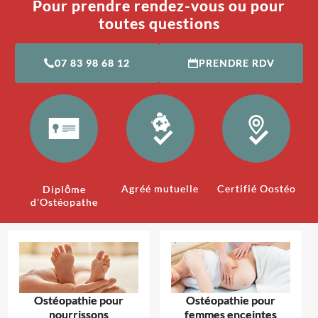
Pour prendre rendez-vous ou pour
toutes questions
07 83 98 68 12
PRENDRE RDV
Agréé mutuelle
Certifié Oostéo
Diplôme
d'Ostéopathe
Ostéopathie pour
Ostéopathie pour
nourrissons
femmes enceintes