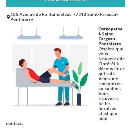
Leaflet
|
©
OpenStreetMap
contributors
185 Avenue de Fontainebleau 77310 Saint-Fargeau-
+
Ponthierry
−
Ostéopathe
à Saint-
Fargeau-
Ponthierry
,
j'espère que
vous
trouverez de
l'intérêt à
découvrir ce
qui suit.
Venez me
rencontrer
au cabinet.
Vous
trouverez
ici les
horaires
ainsi que
mon
contact.