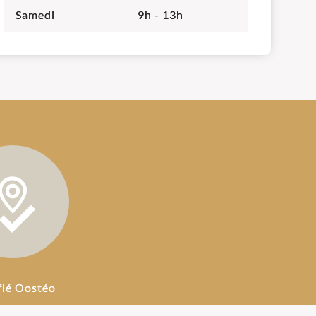
Samedi
9h - 13h
fié Oostéo