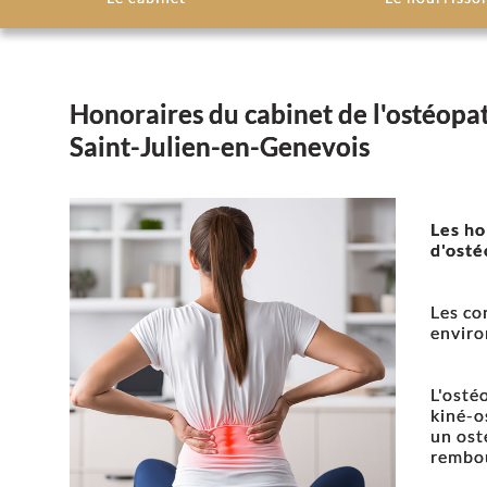
Honoraires du cabinet de l'ostéopa
Saint-Julien-en-Genevois
Les ho
d'osté
Les co
enviro
L'ostéo
kiné-o
un ost
rembou