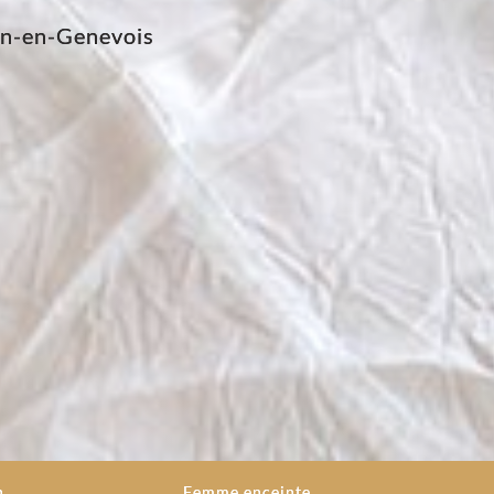
en-en-Genevois
n
Femme enceinte