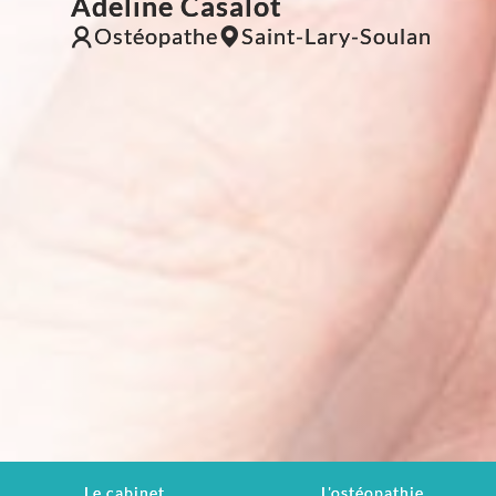
Adeline Casalot
Ostéopathe
Saint-Lary-Soulan
Le cabinet
L'ostéopathie