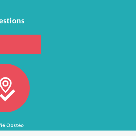
estions
fié Oostéo