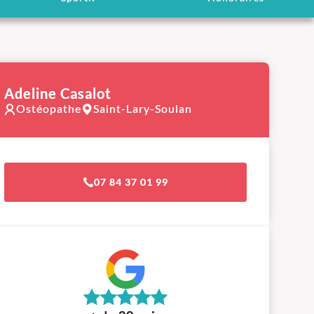
Adeline Casalot
Ostéopathe
Saint-Lary-Soulan
07 84 37 01 99