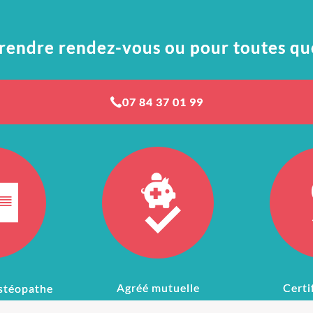
rendre rendez-vous ou pour toutes qu
07 84 37 01 99
Agréé mutuelle
Certi
stéopathe