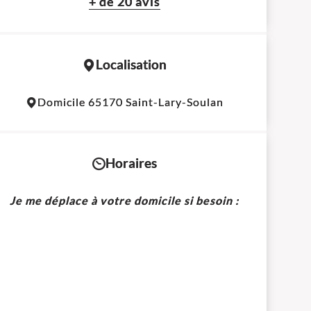
+ de 20 avis
Localisation
Leaflet
|
©
OpenStreetMap
contributors
Domicile 65170 Saint-Lary-Soulan
+
−
Horaires
Je me déplace à votre domicile si besoin :