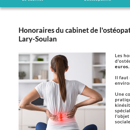
Honoraires du cabinet de l'ostéopat
Lary-Soulan
Les ho
d'osté
euros.
Il fau
enviro
Une co
pratiq
kinési
spécia
l'obje
sociale