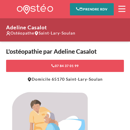
PRENDRE RDV
Adeline Casalot
Ostéopathe
Saint-Lary-Soulan
L'ostéopathie par Adeline Casalot
07 84 37 01 99
Leaflet
|
©
OpenStreetMap
contributors
Domicile 65170 Saint-Lary-Soulan
+
−