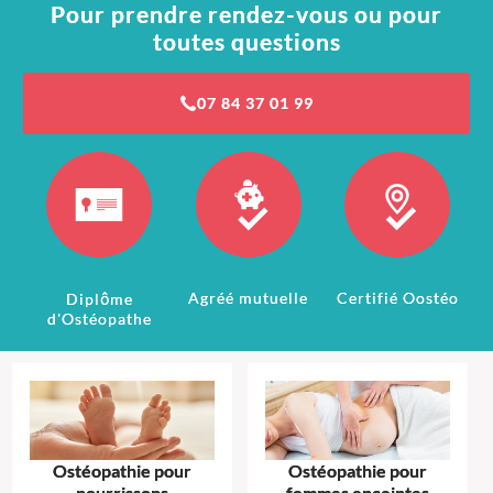
Pour prendre rendez-vous ou pour
toutes questions
07 84 37 01 99
Agréé mutuelle
Certifié Oostéo
Diplôme
d'Ostéopathe
Ostéopathie pour
Ostéopathie pour
nourrissons
femmes enceintes