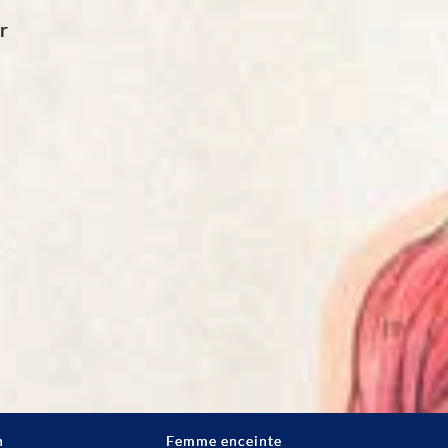
r
n
Femme enceinte