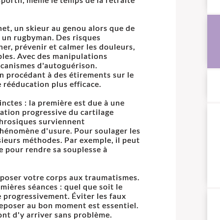
et, un skieur au genou alors que de
 un rugbyman. Des risques
er, prévenir et calmer les douleurs,
ples. Avec des manipulations
écanismes d'autoguérison.
en procédant à des étirements sur le
 rééducation plus efficace.
inctes : la première est due à une
ration progressive du cartilage
rthrosiques surviennent
phénomène d'usure. Pour soulager les
usieurs méthodes. Par exemple, il peut
e pour rendre sa souplesse à
exposer votre corps aux traumatismes.
ières séances : quel que soit le
e progressivement. Éviter les faux
eposer au bon moment est essentiel.
t d'y arriver sans problème.