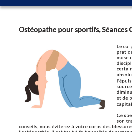
Ostéopathe pour sportifs, Séances
Le corp
pratiq
muscul
discip
certai
absolu
l'épui
source
diminu
et de 
capita
Ce spé
son tr
conseils, vous éviterez à votre corps des blessure
l'ostéopathie, il est tout à fait possible de rester