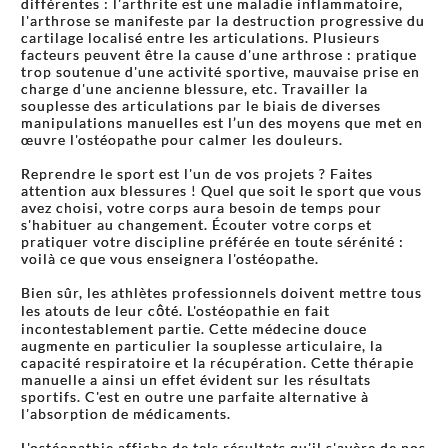
différentes : l'arthrite est une maladie inflammatoire,
l'arthrose se manifeste par la destruction progressive du
cartilage localisé entre les articulations. Plusieurs
facteurs peuvent être la cause d'une arthrose : pratique
trop soutenue d'une activité sportive, mauvaise prise en
charge d'une ancienne blessure, etc. Travailler la
souplesse des articulations par le biais de diverses
manipulations manuelles est l’un des moyens que met en
œuvre l'ostéopathe pour calmer les douleurs.
Reprendre le sport est l'un de vos projets ? Faites
attention aux blessures ! Quel que soit le sport que vous
avez choisi, votre corps aura besoin de temps pour
s'habituer au changement. Écouter votre corps et
pratiquer votre discipline préférée en toute sérénité :
voilà ce que vous enseignera l'ostéopathe.
Bien sûr, les athlètes professionnels doivent mettre tous
les atouts de leur côté. L'ostéopathie en fait
incontestablement partie. Cette médecine douce
augmente en particulier la souplesse articulaire, la
capacité respiratoire et la récupération. Cette thérapie
manuelle a ainsi un effet évident sur les résultats
sportifs. C'est en outre une parfaite alternative à
l'absorption de médicaments.
L'ostéopathie affiche de tels résultats qu'il s'avère de nos