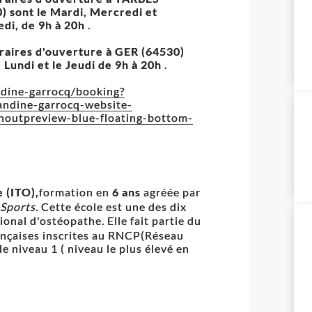
) sont le Mardi, Mercredi et
di, de 9h à 20h
.
raires d'ouverture à GER (64530)
e Lundi et le Jeudi de 9h à 20h
.
ndine-garrocq/booking?
ndine-garrocq-website-
outpreview-blue-floating-bottom-
e (ITO),
formation en
6 ans
agréée par
 Sports.
Cette école est une des dix
onal d'ostéopathe. Elle fait partie du
ançaises inscrites au RNCP(Réseau
e niveau 1 ( niveau le plus élevé en