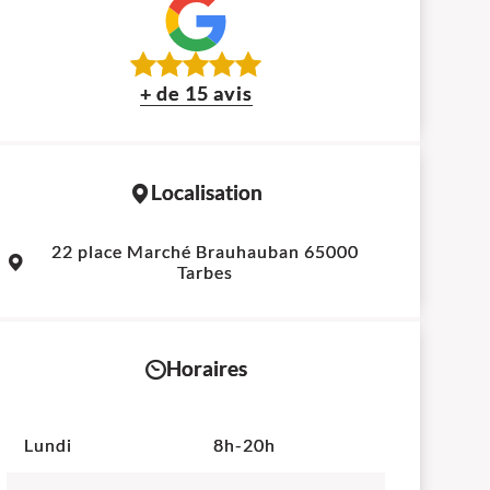
+ de 15 avis
Localisation
Leaflet
|
©
OpenStreetMap
contributors
22 place Marché Brauhauban 65000
+
Tarbes
−
Horaires
Lundi
8h-20h