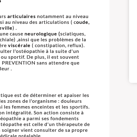
?
urs
articulaires
notamment au niveau
si au niveau des articulations ( c
oude,
eville
) .
t une cause
neurologique (
sciatiques,
hiale) ,ainsi que les problèmes de la
hère
viscérale
( constipation, reflux).
lter l'ostéopathie à la suite d'un
 sportif. De plus, il est souvent
 en PREVENTION sans attendre que
leur .
tique est de déterminer et apaiser les
es zones de l'organisme : douleurs
si les femmes enceintes et les sportifs.
n intégralité. Son action consiste à
ostéopathie a parmi ses fondements
ostéopathe est celle d'un thérapeute de
 soigner vient consulter de sa propre
médicale préalable.