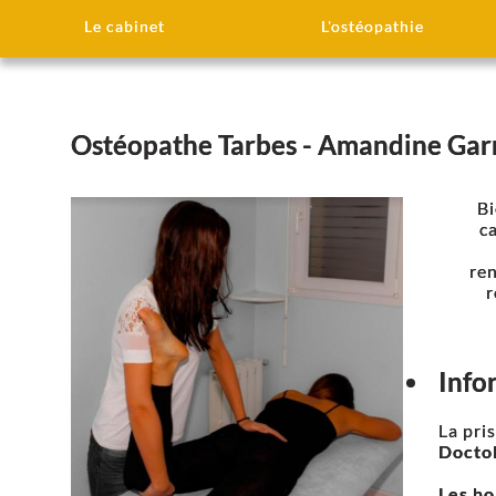
Le cabinet
L'ostéopathie
Ostéopathe Tarbes - Amandine Gar
Bi
c
re
r
Info
La pri
Doctol
Les ho