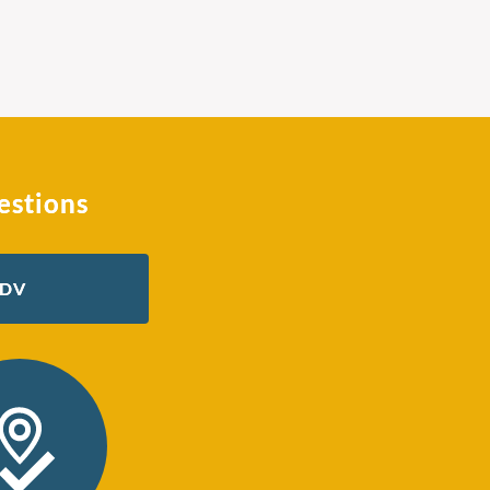
estions
RDV