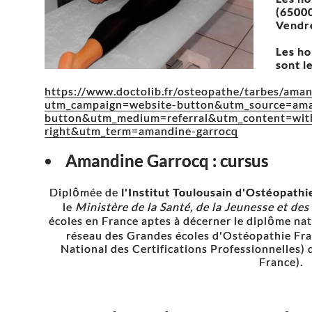
(65000
Vendre
Les ho
sont l
https://www.doctolib.fr/osteopathe/tarbes/ama
utm_campaign=website-button&utm_source=ama
button&utm_medium=referral&utm_content=with
right&utm_term=amandine-garrocq
Amandine Garrocq : cursus
Diplômée
de
l'Institut Toulousain d'Ostéopathi
le
Ministère de la Santé, de la Jeunesse et des
écoles en France aptes à décerner le diplôme nati
réseau des Grandes écoles d'Ostéopathie Fr
National des Certifications Professionnelles) d
France).