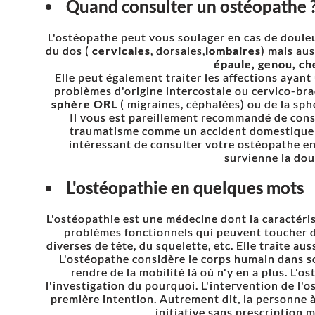
Quand consulter un ostéopathe 
L'ostéopathe peut vous soulager en cas de doule
du dos (
cervicales
, dorsales,
lombaires
) mais aus
épaule, genou, ch
Elle peut également traiter les affections ayan
problèmes d'origine intercostale ou cervico-brac
sphère ORL
( migraines, céphalées) ou de la sp
Il vous est pareillement recommandé de consu
traumatisme comme un accident domestique ou
intéressant de consulter votre ostéopathe
survienne la dou
L'ostéopathie en quelques mots
L'ostéopathie est une médecine dont la caractéris
problèmes fonctionnels qui peuvent toucher d
diverses de tête, du squelette, etc. Elle traite aus
L'ostéopathe considère le corps humain dans so
rendre de la mobilité là où n'y en a plus. L'
l'investigation du pourquoi. L'intervention de l'
première intention. Autrement dit, la personne à
initiative sans prescription 