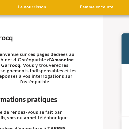
Le nourrisson
Femme enceinte
rocq
envenue sur ces pages dédiées au
abinet d'Ostéopathie
d'Amandine
Garrocq.
Vous y trouverez les
nseignements indispensables et les
éponses à vos interrogations sur
l'ostéopathie.
rmations pratiques
se de rendez-vous se fait par
ib
,
sms
ou
appel
téléphonique .
raires d'ouverture à TARBES