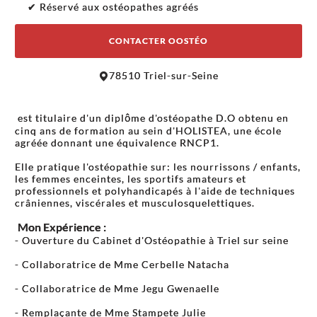
✔ Réservé aux ostéopathes agréés
CONTACTER OOSTÉO
Leaflet
|
©
OpenStreetMap
contributors
78510 Triel-sur-Seine
+
−
est titulaire d'un diplôme d'ostéopathe D.O obtenu en
cinq ans de formation au sein d'HOLISTEA, une école
agréée donnant une équivalence RNCP1.
Elle pratique l'ostéopathie sur: les nourrissons / enfants,
les femmes enceintes, les sportifs amateurs et
professionnels et polyhandicapés à l'aide de techniques
crâniennes, viscérales et musculosquelettiques.
Mon Expérience :
- Ouverture du Cabinet d'Ostéopathie à Triel sur seine
- Collaboratrice de Mme Cerbelle Natacha
- Collaboratrice de Mme Jegu Gwenaelle
- Remplaçante de Mme Stampete Julie