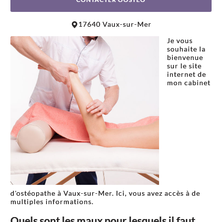
Leaflet
|
©
OpenStreetMap
contributors
17640 Vaux-sur-Mer
+
Je vous
−
souhaite la
bienvenue
sur le site
internet de
mon cabinet
d'ostéopathe à Vaux-sur-Mer. Ici, vous avez accès à de
multiples informations.
Quels sont les maux pour lesquels il faut