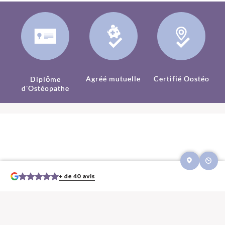
Agréé mutuelle
Certifié Oostéo
Diplôme
d'Ostéopathe
+ de 40 avis
Mentions légales et contact : Séances Ostéopathie, Ostéopathe.
17640 Vaux-
sur-Mer
.
© 2013-2026 — Membre du Réseau Oostéo — Ostéopathe
Ostéopathe