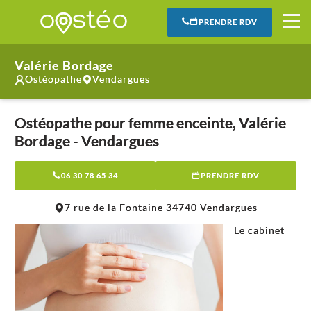
PRENDRE RDV
Valérie Bordage
Ostéopathe
Vendargues
Ostéopathe pour femme enceinte, Valérie
Bordage - Vendargues
06 30 78 65 34
PRENDRE RDV
Leaflet
|
©
OpenStreetMap
contributors
7 rue de la Fontaine 34740 Vendargues
+
Le cabinet
−