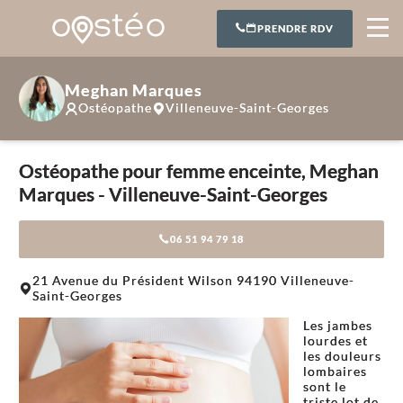
PRENDRE RDV
Meghan Marques
Ostéopathe
Villeneuve-Saint-Georges
Ostéopathe pour femme enceinte, Meghan
Marques - Villeneuve-Saint-Georges
06 51 94 79 18
Leaflet
|
©
OpenStreetMap
contributors
21 Avenue du Président Wilson 94190 Villeneuve-
+
Saint-Georges
−
Les jambes
lourdes et
les douleurs
lombaires
sont le
triste lot de