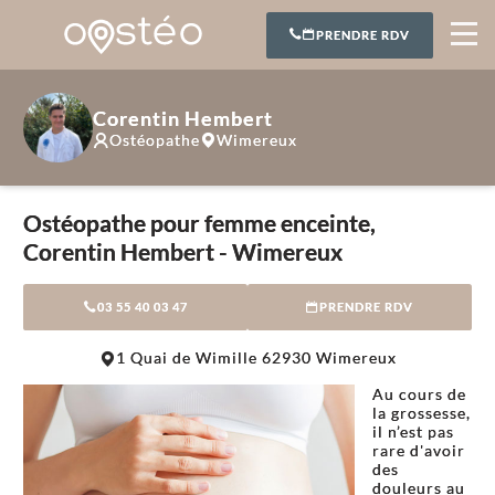
PRENDRE RDV
Corentin Hembert
Ostéopathe
Wimereux
Ostéopathe pour femme enceinte,
Corentin Hembert - Wimereux
03 55 40 03 47
PRENDRE RDV
Leaflet
|
©
OpenStreetMap
contributors
1 Quai de Wimille 62930 Wimereux
+
Au cours de
−
la grossesse,
il n’est pas
rare d'avoir
des
douleurs au