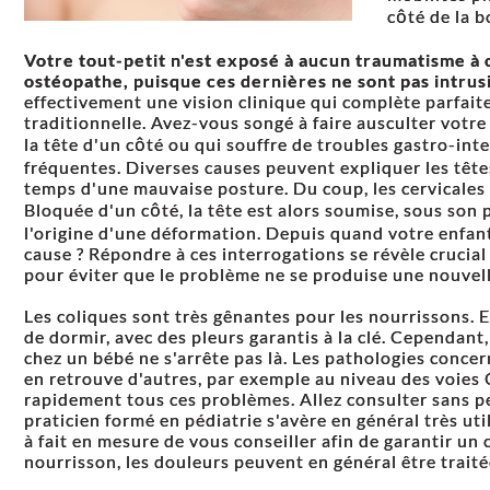
côté de la b
Votre tout-petit n'est exposé à aucun traumatisme à
ostéopathe, puisque ces dernières ne sont pas intrusi
effectivement une vision clinique qui complète parfai
traditionnelle. Avez-vous songé à faire ausculter votr
la tête d'un côté ou qui souffre de troubles gastro-inte
fréquentes. Diverses causes peuvent expliquer les têtes
temps d'une mauvaise posture. Du coup, les cervicales
Bloquée d'un côté, la tête est alors soumise, sous son p
l'origine d'une déformation. Depuis quand votre enfant s
cause ? Répondre à ces interrogations se révèle crucial
pour éviter que le problème ne se produise une nouvell
Les coliques sont très gênantes pour les nourrissons. 
de dormir, avec des pleurs garantis à la clé. Cependant
chez un bébé ne s'arrête pas là. Les pathologies conce
en retrouve d'autres, par exemple au niveau des voies 
rapidement tous ces problèmes. Allez consulter sans pe
praticien formé en pédiatrie s'avère en général très uti
à fait en mesure de vous conseiller afin de garantir un 
nourrisson, les douleurs peuvent en général être trait