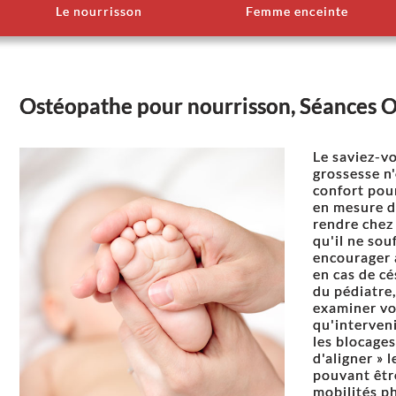
Le nourrisson
Femme enceinte
Ostéopathe pour nourrisson, Séances 
Le saviez-v
grossesse n
confort pour
en mesure de
rendre chez
qu'il ne sou
encourager 
en cas de cé
du pédiatre,
examiner vot
qu'interven
les blocages
d'aligner » 
pouvant êtr
mobilités p