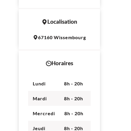
Localisation
Leaflet
|
©
OpenStreetMap
contributors
67160 Wissembourg
+
−
Horaires
Lundi
8h - 20h
Mardi
8h - 20h
Mercredi
8h - 20h
Jeudi
8h - 20h