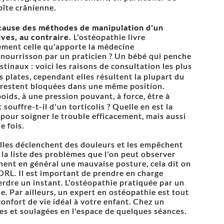
oîte crânienne.
 cause des méthodes de manipulation d'un
ves, au contraire.
L'ostéopathie livre
tement celle qu'apporte la médecine
e nourrisson par un praticien ? Un bébé qui penche
stinaux : voici les raisons de consultation les plus
 plates, cependant elles résultent la plupart du
 restent bloquées dans une même position.
oids, à une pression pouvant, à force, être à
ouffre-t-il d'un torticolis ? Quelle en est la
 pour soigner le trouble efficacement, mais aussi
e fois.
Elles déclenchent des douleurs et les empêchent
, la liste des problèmes que l'on peut observer
rnent en général une mauvaise posture, cela dit on
ORL. Il est important de prendre en charge
rdre un instant. L'ostéopathie pratiquée par un
le. Par ailleurs, un expert en ostéopathie est tout
confort de vie idéal à votre enfant. Chez un
ées et soulagées en l'espace de quelques séances.