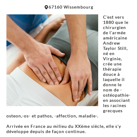
Leaflet
|
©
OpenStreetMap
contributors
67160 Wissembourg
+
C'est vers
−
1880 que le
chirurgien
de l'armée
américaine
Andrew
Taylor Still,
né en
Virginie,
crée une
thérapie
douce à
laquelle il
donne le
nom de -
ostéopathie-
en associant
les racines
grecques
osteon,-os- et pathos, -affection, maladie-.
Arrivée en France au milieu du XXème siècle, elle s'y
développe depuis de façon continue.