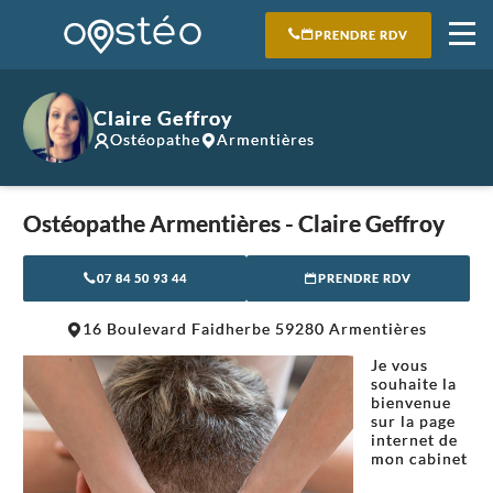
PRENDRE RDV
Claire Geffroy
Ostéopathe
Armentières
Ostéopathe Armentières - Claire Geffroy
07 84 50 93 44
PRENDRE RDV
Leaflet
|
©
OpenStreetMap
contributors
16 Boulevard Faidherbe 59280 Armentières
+
Je vous
−
souhaite la
bienvenue
sur la page
internet de
mon cabinet