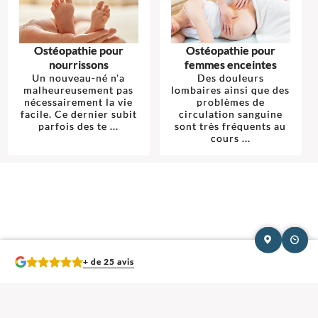
Ostéopathie pour
Ostéopathie pour
nourrissons
femmes enceintes
Un nouveau-né n'a
Des douleurs
malheureusement pas
lombaires ainsi que des
nécessairement la vie
problèmes de
facile. Ce dernier subit
circulation sanguine
parfois des te ...
sont très fréquents au
cours ...
+ de 25 avis
Mentions légales et contact : Claire Geffroy, Ostéopathe.
16 Boulevard
Faidherbe 59280 Armentières
. Tél :
07 84 50 93 44