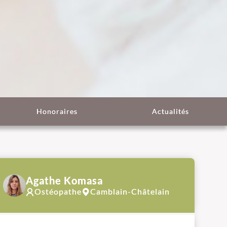
Honoraires
Actualités
Agathe Komasa
Ostéopathe
Camblain-Châtelain