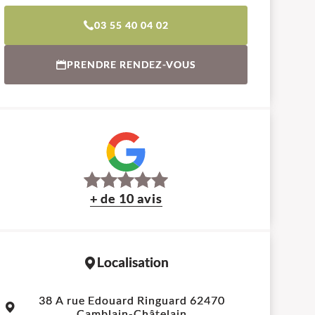
03 55 40 04 02
PRENDRE RENDEZ-VOUS
+ de 10 avis
Localisation
Leaflet
|
©
OpenStreetMap
contributors
38 A rue Edouard Ringuard 62470
+
Camblain-Châtelain