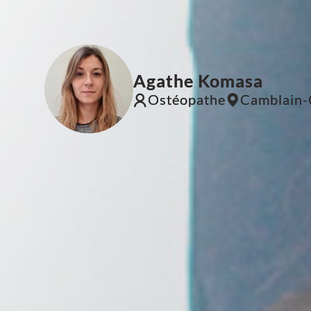
Agathe Komasa
Ostéopathe
Camblain-