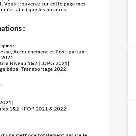
t. Vous trouverez sur cette page mes
nnées ainsi que les horaires.
ations :
iques :
esse, Accouchement et Post-partum
 2021|
trie Niveau 1&2 |LOPG 2021|
ge bébé |Transportage 2022|
:
 2021|
ules 1&2 |IFOP 2021 & 2022|
it d'une méthode totalement naturelle.