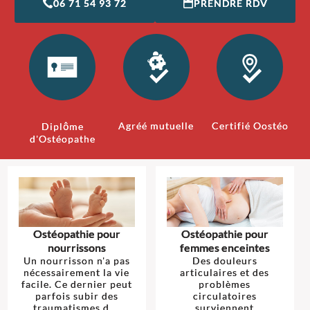
06 71 54 93 72
PRENDRE RDV
Agréé mutuelle
Certifié Oostéo
Diplôme
d'Ostéopathe
Ostéopathie pour
Ostéopathie pour
nourrissons
femmes enceintes
Un nourrisson n'a pas
Des douleurs
nécessairement la vie
articulaires et des
facile. Ce dernier peut
problèmes
parfois subir des
circulatoires
traumatismes d ...
surviennent