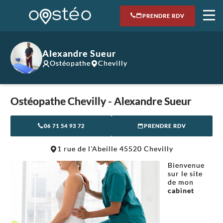
PRENDRE RDV
Alexandre Sueur
Ostéopathe
Chevilly
Ostéopathe Chevilly - Alexandre Sueur
06 71 54 93 72
PRENDRE RDV
Leaflet
|
©
OpenStreetMap
contributors
1 rue de l'Abeille 45520 Chevilly
+
Bienvenue
−
sur le site
de mon
cabinet