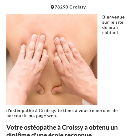
Leaflet
|
©
OpenStreetMap
contributors
78290 Croissy
+
Bienvenue
−
sur le site
de mon
cabinet
d'ostéopathe à Croissy. Je tiens à vous remercier de
parcourir ma page web.
Votre ostéopathe à Croissy a obtenu un
diplôme d'une école reconnue