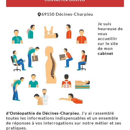
Leaflet
|
©
OpenStreetMap
contributors
69150 Décines-Charpieu
+
Je suis
−
heureuse de
vous
accueillir
sur le site
de mon
cabinet
d'Ostéopathie de Décines-Charpieu
. J'y ai rassemblé
toutes les informations indispensables et un ensemble
de réponses à vos interrogations sur notre métier et ses
pratiques.