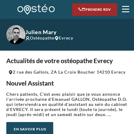
PRENDRE RDV
Julien Mary
Ostéopathe
Evrecy
Actualités de votre ostéopathe Evrecy
Leaflet
|
©
OpenStreetMap
contributors
2 rue des Gallois, ZA La Croix Boucher 14210 Evrecy
+
Nouvel Assistant
−
Chers patients, C'est avec plaisir que je vous annonce
l'arrivée prochaine d'Emanuel GALLON, Ostéopathe D.O.
qui interviendra en qualité d'assistant au sein du cabinet
d'EVRECY. Il sera présent le lundi (toute la journée), le
jeudi (après-midi) et un samedi matin sur deux. ...
EN SAVOIR PLUS