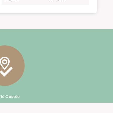
fié Oostéo