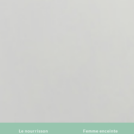
Le nourrisson
Femme enceinte