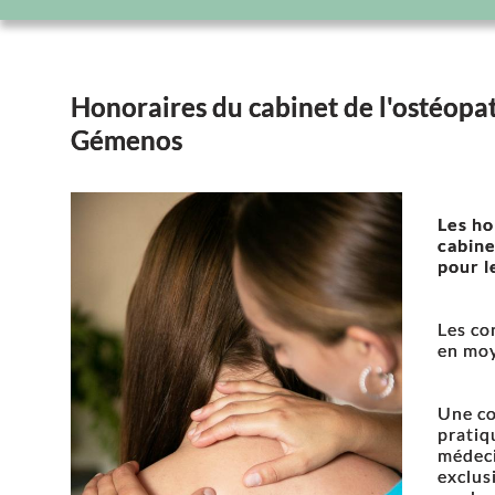
Honoraires du cabinet de l'ostéopa
Gémenos
Les ho
cabine
pour l
Les co
en moy
Une co
pratiq
médeci
exclusi