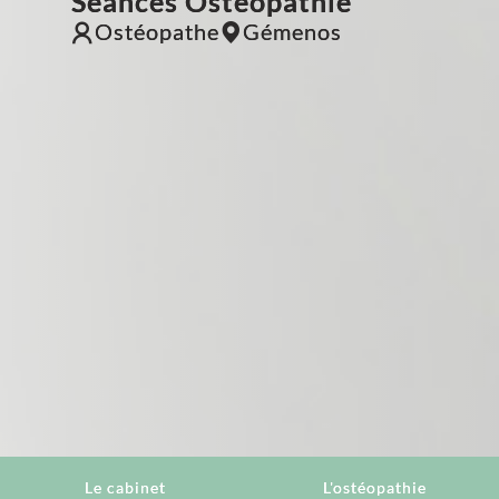
Séances Ostéopathie
Ostéopathe
Gémenos
Le cabinet
L'ostéopathie