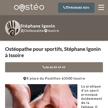
PRENDRE RDV
Stéphane Igonin
Ostéopathe
Issoire
Ostéopathe pour sportifs, Stéphane Igonin
à Issoire
06 66 85 44 43
Leaflet
|
©
OpenStreetMap
contributors
8 place du Postillon 63500 Issoire
+
La pratique
−
d'un sport
provoque
évidemment
de la
fatigue. Il