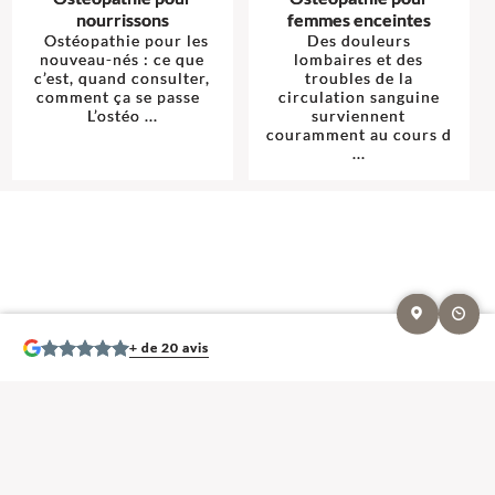
nourrissons
femmes enceintes
Ostéopathie pour les
Des douleurs
nouveau-nés : ce que
lombaires et des
c’est, quand consulter,
troubles de la
comment ça se passe
circulation sanguine
L’ostéo ...
surviennent
couramment au cours d
...
+ de 20 avis
Mentions légales et contact : Stéphane Igonin, Ostéopathe.
8 place du
Postillon 63500 Issoire
. Tél :
06 66 85 44 43
© 2013-2026 — Membre du Réseau Oostéo — Ostéopathe
Ostéopathe Puy-de-
Dôme
—
Ecole d'Ostéopathie agréée par le Ministère de la Santé