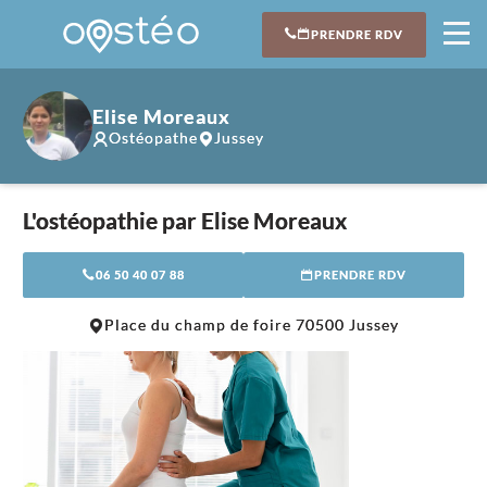
PRENDRE RDV
Elise Moreaux
Ostéopathe
Jussey
L'ostéopathie par Elise Moreaux
06 50 40 07 88
PRENDRE RDV
Leaflet
|
©
OpenStreetMap
contributors
Place du champ de foire 70500 Jussey
+
−