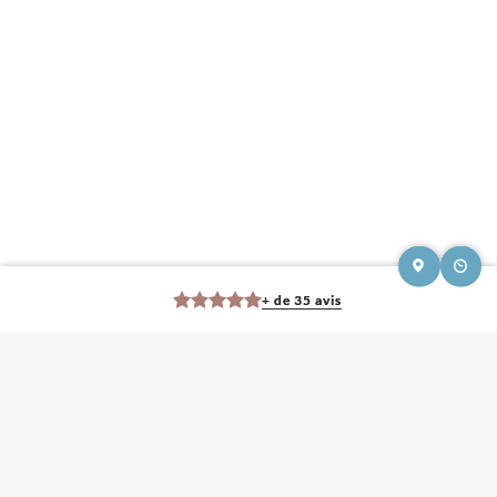
+ de 35 avis
Mentions légales et contact : Elise Moreaux, Ostéopathe.
Place du champ de
foire 70500 Jussey
. Tél :
06 50 40 07 88
© 2013-2026 — Membre du Réseau Oostéo — Ostéopathe
Ostéopathe Haute-
Saône
—
Ecole d'Ostéopathie agréée par le Ministère de la Santé
Les avis Google