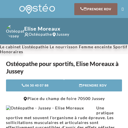
PRENDRE RDV
Elise Moreaux
Ostéopathe
Jussey
Le cabinet
L'ostéopathie
Le nourrisson
Femme enceinte
Sportif
Honoraires
Ostéopathe pour sportifs, Elise Moreaux à
Jussey
06 50 40 07 88
PRENDRE RDV
Place du champ de foire 70500 Jussey
Une
pratique
sportive met souvent l'organisme à rude épreuve. Les
sollicitations musculaires et articulaires sont
effectivement susceptibles d'avoir des effets néfastes