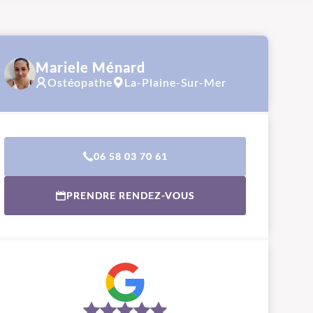
Mariele Ménard
Ostéopathe
La-Plaine-Sur-Mer
06 58 03 70 61
PRENDRE RENDEZ-VOUS