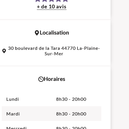
+ de 10 avis
Localisation
Leaflet
|
©
OpenStreetMap
contributors
30 boulevard de la Tara 44770 La-Plaine-
+
Sur-Mer
−
Horaires
Lundi
8h30 - 20h00
Mardi
8h30 - 20h00
Mercredi
8h30 - 20h00