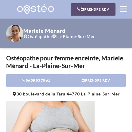
PRENDRE RDV
Mariele Ménard
Ostéopathe
La-Plaine-Sur-Mer
Ostéopathe pour femme enceinte, Mariele
Ménard - La-Plaine-Sur-Mer
06 58 03 70 61
PRENDRE RDV
Leaflet
|
©
OpenStreetMap
contributors
30 boulevard de la Tara 44770 La-Plaine-Sur-Mer
+
−