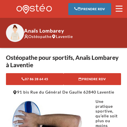
PRENDRE RDV
Anaïs Lombarey
Ostéopathe
Laventie
Ostéopathe pour sportifs, Anaïs Lombarey
à Laventie
07 86 28 64 45
PRENDRE RDV
Leaflet
|
©
OpenStreetMap
contributors
91 bis Rue du Général De Gaulle 62840 Laventie
+
Une
−
pratique
sportive,
qu’elle soit
plus ou
moins