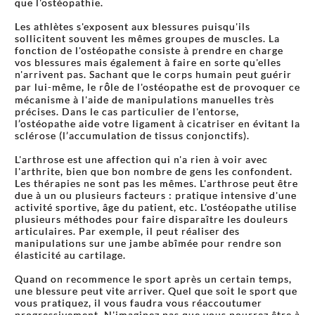
que l'ostéopathie.
Les athlètes s'exposent aux blessures puisqu'ils
sollicitent souvent les mêmes groupes de muscles. La
fonction de l'ostéopathe consiste à prendre en charge
vos blessures mais également à faire en sorte qu'elles
n'arrivent pas. Sachant que le corps humain peut guérir
par lui-même, le rôle de l'ostéopathe est de provoquer ce
mécanisme à l'aide de manipulations manuelles très
précises. Dans le cas particulier de l'entorse,
l’ostéopathe aide votre ligament à cicatriser en évitant la
sclérose (l’accumulation de tissus conjonctifs).
L'arthrose est une affection qui n'a rien à voir avec
l'arthrite, bien que bon nombre de gens les confondent.
Les thérapies ne sont pas les mêmes. L'arthrose peut être
due à un ou plusieurs facteurs : pratique intensive d'une
activité sportive, âge du patient, etc. L'ostéopathe utilise
plusieurs méthodes pour faire disparaître les douleurs
articulaires. Par exemple, il peut réaliser des
manipulations sur une jambe abîmée pour rendre son
élasticité au cartilage.
Quand on recommence le sport après un certain temps,
une blessure peut vite arriver. Quel que soit le sport que
vous pratiquez, il vous faudra vous réaccoutumer
progressivement. N'imaginez pas que vous pourrez être à