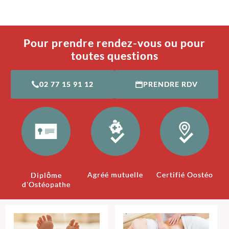
Pour prendre rendez-vous ou pour
toutes questions
02 77 15 91 12
PRENDRE RDV
Agréé mutuelle
Certifié Oostéo
Diplôme
d'Ostéopathe