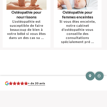
Ostéopathie pour
Ostéopathie pour
nourrissons
femmes enceintes
L'ostéopathie est
Si vous êtes enceinte,
susceptible de faire
notre cabinet
beaucoup de bien à
d'ostéopathie vous
votre bébé si vous êtes
conseille des
dans un des cas su ...
consultations
spécialement pré ...
+ de 20 avis
Mentions légales et contact : Anne-Sophie Legroux, Ostéopathe.
73
boulevard Jules Durand 76610 Le Havre
. Tél :
02 77 15 91 12
© 2013-2026 — Membre du Réseau Oostéo — Ostéopathe
Ostéopathe Seine-