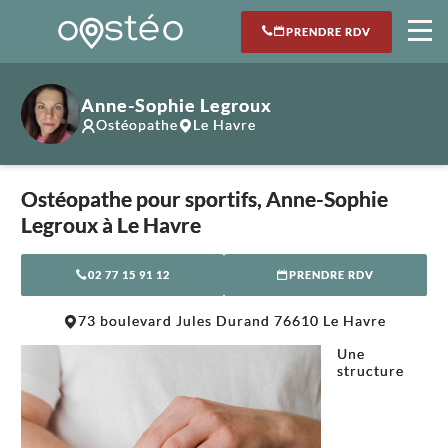
PRENDRE RDV
Anne-Sophie Legroux
Ostéopathe
Le Havre
Ostéopathe pour sportifs, Anne-Sophie
Legroux à Le Havre
02 77 15 91 12
PRENDRE RDV
Leaflet
|
©
OpenStreetMap
contributors
73 boulevard Jules Durand 76610 Le Havre
+
Une
−
structure