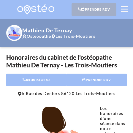
PRENDRE RDV
Mathieu De Ternay
Ostéopathe
Les Trois-Moutiers
Honoraires du cabinet de l'ostéopathe
Mathieu De Ternay - Les Trois-Moutiers
05 40 24 62 03
PRENDRE RDV
Leaflet
|
©
OpenStreetMap
contributors
5 Rue des Deniers 86120 Les Trois-Moutiers
+
−
Les
honoraires
d'une
séance dans
notre