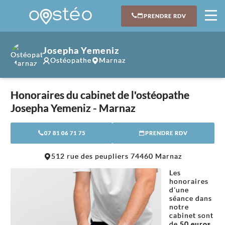
PRENDRE RDV
Josepha Yemeniz
Ostéopathe
Marnaz
Honoraires du cabinet de l'ostéopathe
Josepha Yemeniz - Marnaz
07 81 06 71 75
PRENDRE RDV
Leaflet
|
©
OpenStreetMap
contributors
512 rue des peupliers 74460 Marnaz
+
Les
−
honoraires
d'une
séance dans
notre
cabinet sont
de
50 euros.