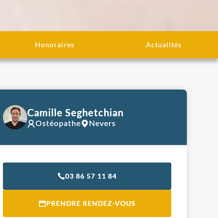
Honoraires
Actualités
Camille Seghetchian
Ostéopathe
Nevers
03 86 57 11 84
PRENDRE RENDEZ-VOUS