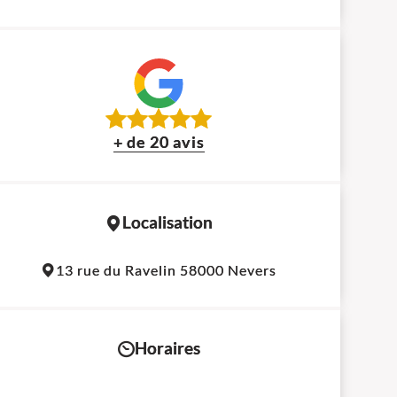
+ de 20 avis
Localisation
Leaflet
|
©
OpenStreetMap
contributors
13 rue du Ravelin 58000 Nevers
+
−
Horaires