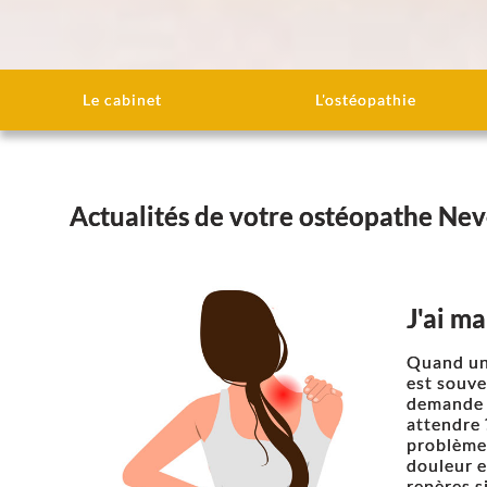
Le cabinet
L'ostéopathie
Actualités de votre ostéopathe Nev
J'ai mal
Quand une
est souve
demande vi
attendre 
problème,
douleur e
repères s