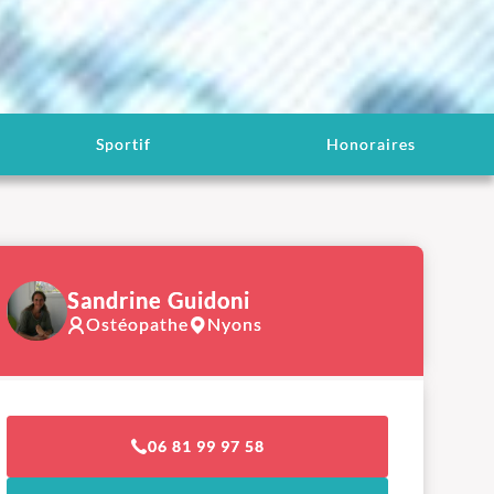
Sportif
Honoraires
Sandrine Guidoni
Ostéopathe
Nyons
06 81 99 97 58