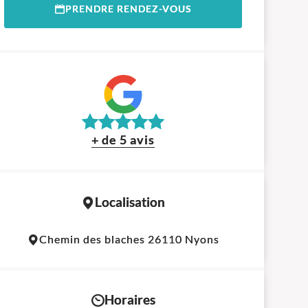
PRENDRE RENDEZ-VOUS
+ de 5 avis
Localisation
Leaflet
|
©
OpenStreetMap
contributors
Chemin des blaches 26110 Nyons
+
−
Horaires