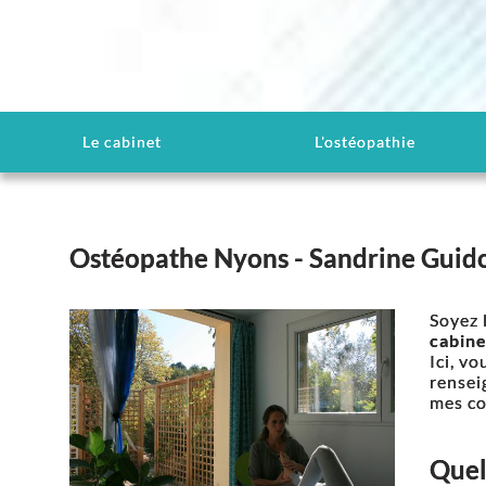
Le cabinet
L'ostéopathie
Ostéopathe Nyons - Sandrine Guid
Soyez 
cabine
Ici, v
rensei
mes c
Quel