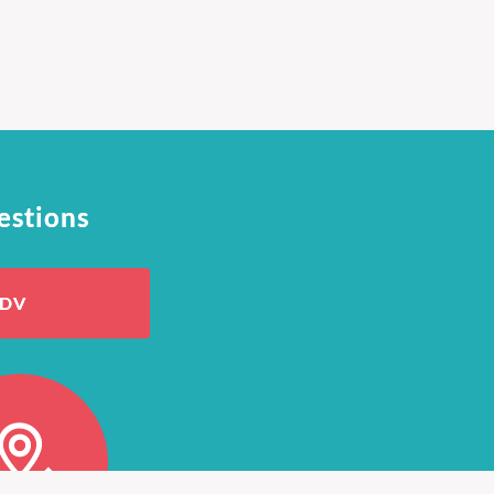
estions
RDV