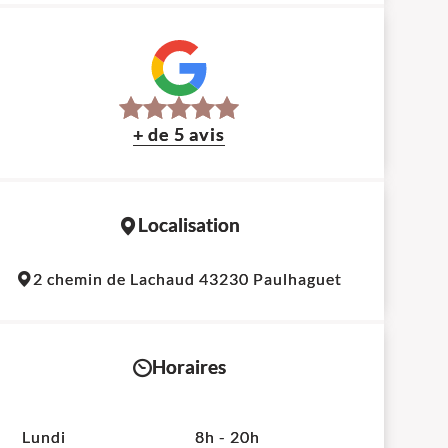
+ de 5 avis
Localisation
Leaflet
|
©
OpenStreetMap
contributors
2 chemin de Lachaud 43230 Paulhaguet
+
−
Horaires
Lundi
8h - 20h