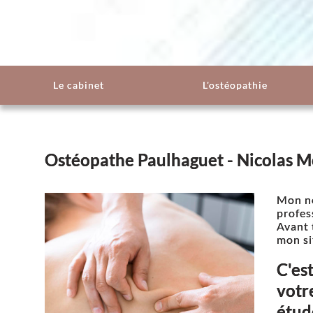
Le cabinet
L'ostéopathie
Ostéopathe Paulhaguet - Nicolas 
Mon no
profes
Avant 
mon si
C'es
votr
étud