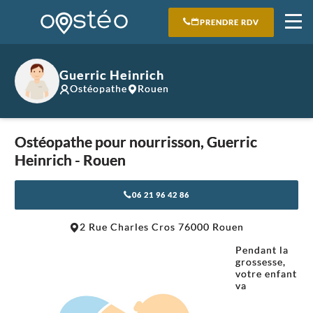
PRENDRE RDV
Guerric Heinrich
Ostéopathe
Rouen
Ostéopathe pour nourrisson, Guerric
Heinrich - Rouen
06 21 96 42 86
Leaflet
|
©
OpenStreetMap
contributors
2 Rue Charles Cros 76000 Rouen
+
Pendant la
−
grossesse,
votre enfant
va