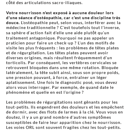
côté des articulations sacro-iliaques.
Votre nourrisson n'est exposé à aucune douleur lors
d'une séance d'ostéopathie, car c'est une discipline très
douce.
L'ostéopathie peut, selon vous, interférer avec la
médecine traditionnelle ? C'est toutefois tout l'inverse,
sa sphère d'action fait d'elle une aide plutôt qu'un
traitement antagonique. Pourquoi ne pas appeler un
praticien pour faire un check-up ? L'un des motifs de
visite les plus fréquents : les problèmes de têtes plates
et de régurgitation. Les têtes plates peuvent avoir
diverses origines, mais résultent fréquemment d'un
torticolis. Par conséquent, les vertèbres cervicales se
retrouvent bloquées dans une même rotation. Bloquée
latéralement, la tête subit ainsi, sous son propre poids,
une pression pouvant, à force, entraîner un léger
aplatissement. Une fois le diagnostic posé, vous devez
alors vous interroger. Par exemple, de quand date le
phénomène et quelle en est l'origine ?
Les problèmes de régurgitations sont gênants pour les
tout-petits. Ils engendrent des douleurs et les empêchent
de dormir, avec des flots de larmes à la clé. Vous vous en
doutez, il y a un grand nombre d'autres symptômes
susceptibles de faire leur apparition chez le nourrisson.
Les voies ORL sont souvent fragiles chez les tout-petits.